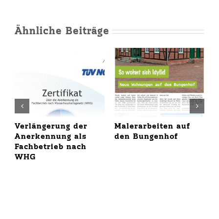
Ähnliche Beiträge
Verlängerung der
Malerarbeiten auf
A
Anerkennung als
den Bungenhof
z
Fachbetrieb nach
L
WHG