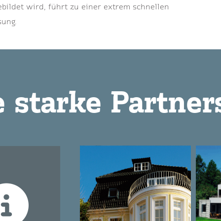
ebildet wird, führt zu einer extrem schnellen
ung.
e starke Partner