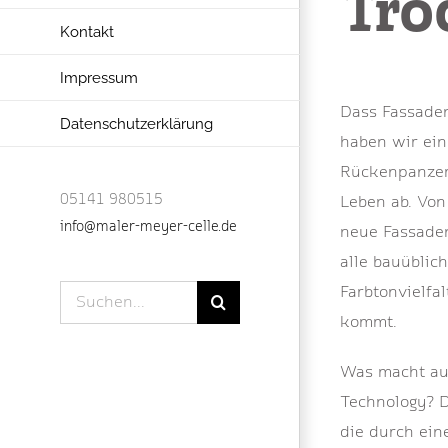
Tro
Kontakt
Impressum
Dass Fassaden
Datenschutzerklärung
haben wir ei
Rückenpanzer
05141 980515
Leben ab. Von
info@maler-meyer-celle.de
neue Fassaden
alle bauüblic
Farbtonvielfal
Suche
kommt.
nach:
Was macht aus
Technology? D
die durch ein