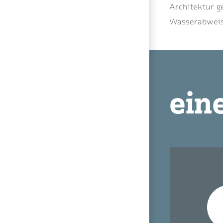
Architektur g
Wasserabweis
ein