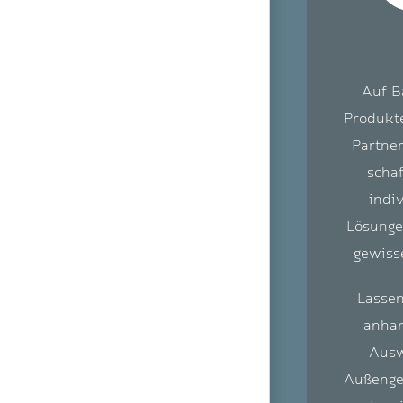
Auf B
Produkt
Partner
schaf
indi
Lösunge
gewiss
Lassen
anhan
Ausw
Außenge