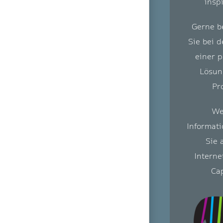
insp
Gerne b
Sie bei 
einer 
Lösung
Pr
We
Informati
Sie 
Interne
Cap