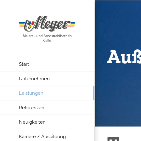
Skip
to
content
Auß
Start
Unternehmen
Leistungen
Referenzen
Neuigkeiten
Karriere / Ausbildung