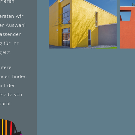
irieren.
eraten wir
der Auswahl
passenden
 für Ihr
ojekt.
itere
onen finden
auf der
tseite von
arol: