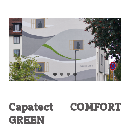
View
Larger
Image
Capatect COMFORT
GREEN