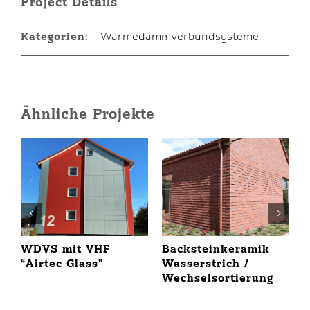
Project Details
Kategorien:
Wärmedämmverbundsysteme
Ähnliche Projekte
WDVS mit VHF
Backsteinkeramik
E
“Airtec Glass”
Wasserstrich /
Wechselsortierung